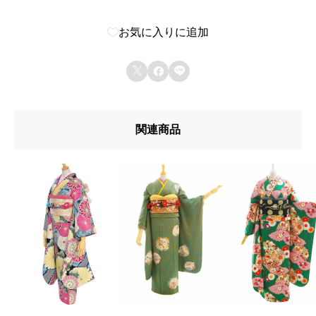
お気に入りに追加



関連商品