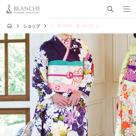




J・ROSSO 紫×白ぼたん
ショップ