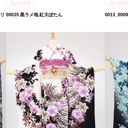
成人式振袖
成人式振
フリ
00035 黒ラメ地 紅大ぼたん
0013_000