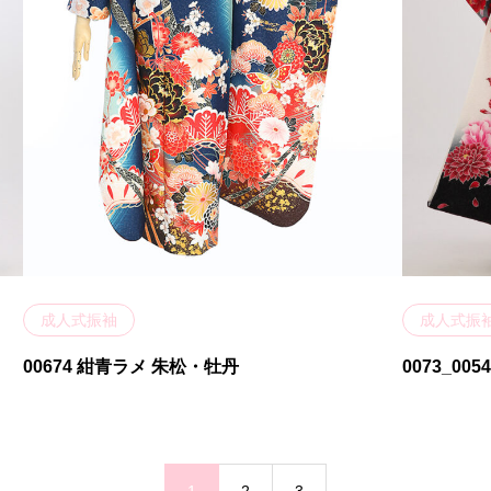
成人式振袖
成人式振
00674 紺青ラメ 朱松・牡丹
0073_005
1
2
3