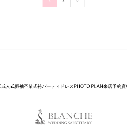
E
成人式振袖
卒業式袴
パーティドレス
PHOTO PLAN
来店予約
資