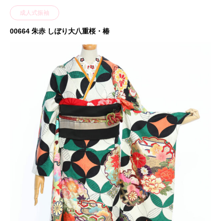
成人式振袖
00664 朱赤 しぼり大八重桜・椿