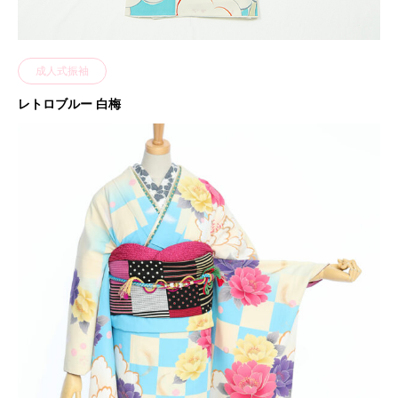
成人式振袖
レトロブルー 白梅