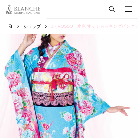




J・ROSSO 水色 すそショッキングピンク 
ショップ