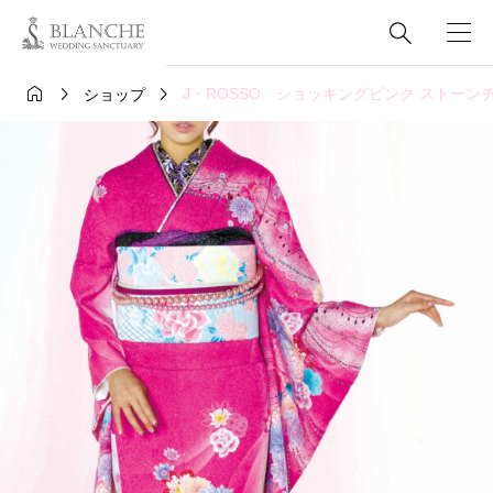




J・ROSSO ショッキングピンク ストーン
ショップ