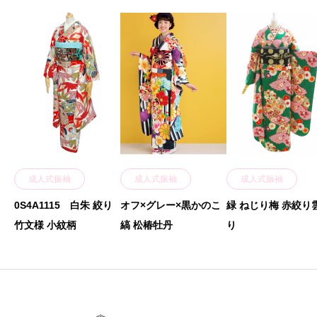
成人式振袖
成人式振袖
成人式振袖
0S4A1115 白朱 絞り
オフ×グレー×黒かのこ
緑 ねじり梅 赤絞り
竹文様 小紋柄
縞 松椿牡丹
り