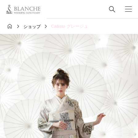




Callisto グレージュ
ショップ