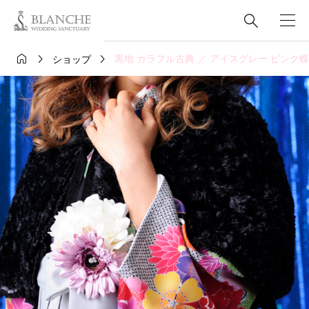




黒地 カラフル古典 ／ アイスグレー ピンク
ショップ