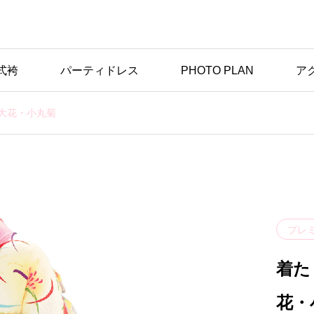
式袴
パーティドレス
PHOTO PLAN
ア
大花・小丸菊
プレ
着た
花・