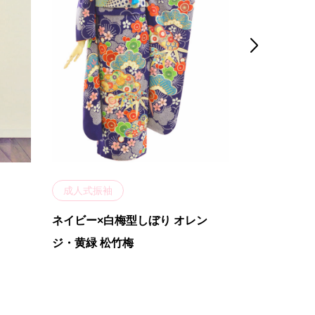

成人式振袖
成人式振袖
ネイビー×白梅型しぼり オレン
Dona 赤/
ジ・黄緑 松竹梅