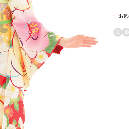
お気

