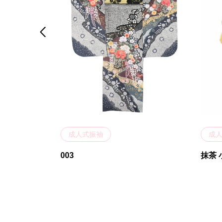

成人式振袖
成
003
抹茶