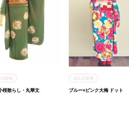
人式振袖
成人式振袖
 小桜散らし・丸華文
ブルー×ピンク大梅 ドット