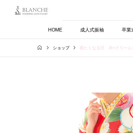
HOME
成人式振袖
卒業



着たくなる日 赤×クリーム
ショップ