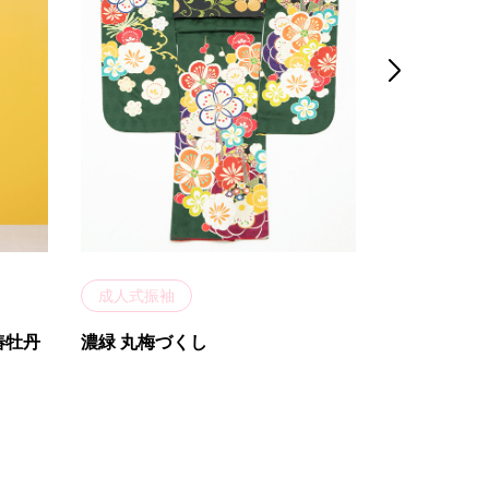

成人式振袖
成人式振袖
椿牡丹
濃緑 丸梅づくし
朱色 丸梅・