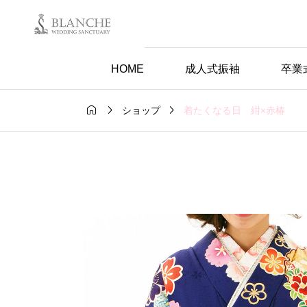
HOME
成人式振袖
卒業



着たくなる日 紺×赤椿
ショップ