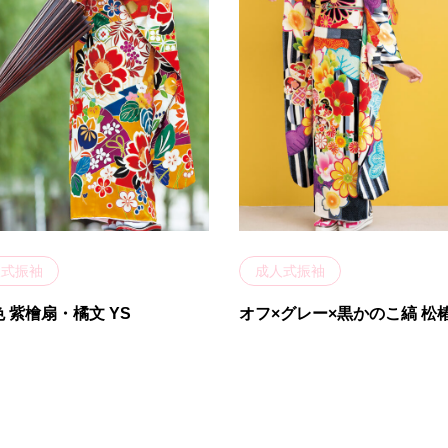
人式振袖
成人式振袖
 紫檜扇・橘文 YS
オフ×グレー×黒かのこ縞 松