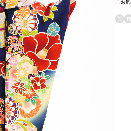
お気

