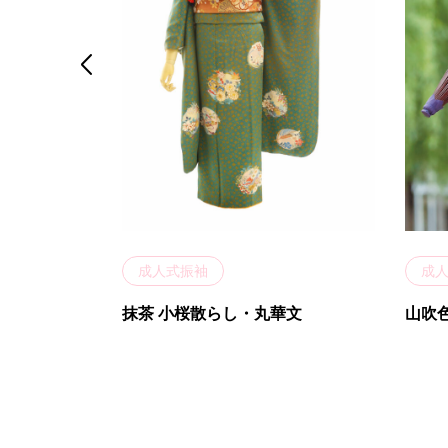

成人式振袖
成
白ユリ 小紋柄
抹茶 小桜散らし・丸華文
山吹色