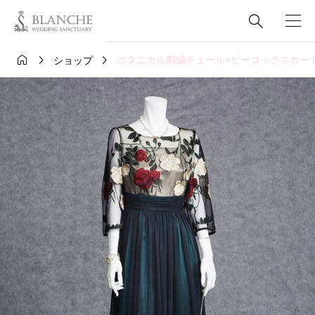




ボタニカル刺繍チュール×ピーコックスカー
ショップ