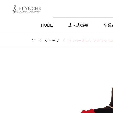
HOME
成人式振袖
卒業



カッパーオレンジ オフショ
ショップ