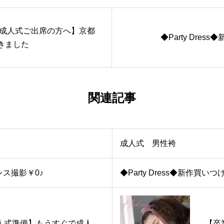
 成人式ご出席の方へ】京都
◆Party Dres
きました
関連記事
成人式 男性袴
ス撮影￥0♪
◆Party Dress◆新作買いつ
人式準備】もうすぐで成人
【卒業