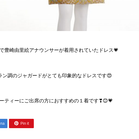
で豊崎由里絵アナウンサーが着用されていたドレス💗
ラン調のジャガードがとても印象的なドレスです😍
ーティーにご出席の方におすすめの１着です❣😊💗

ena
Pin it