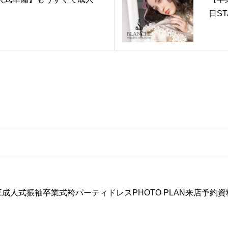
日ST
E
成人式振袖
卒業式袴
パーティドレス
PHOTO PLAN
来店予約
資