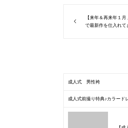
【来年＆再来年１月

で最新作を仕入れて
成人式 男性袴
成人式前撮り特典♪カラードレ
【成