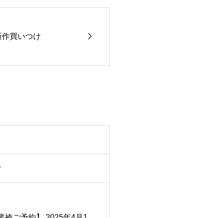

s◆新作買いつけ
け
袴ご予約】 2025年4月1