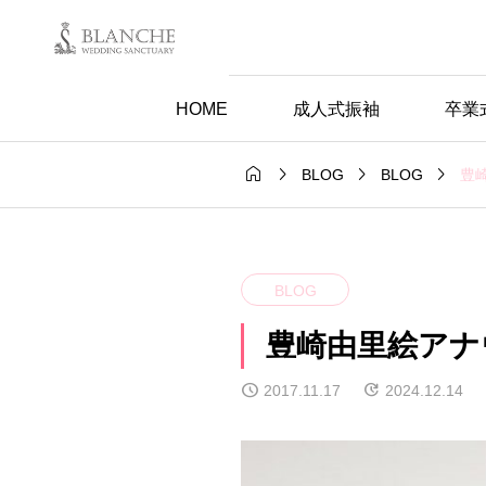
HOME
成人式振袖
卒業




豊
BLOG
BLOG
BLOG
豊崎由里絵アナ
2017.11.17
2024.12.14