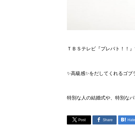
ＴＢＳテレビ『プレバト！！』
✨高級感✨をだしてくれるゴブ
特別な人の結婚式や、特別なパ



Post
Share
Hat