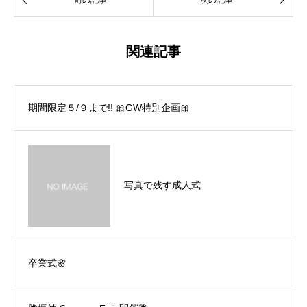
関連記事
期間限定５/９まで!! 🎀GW特別企画🎀
写真で残す成人式
卒業式🌸