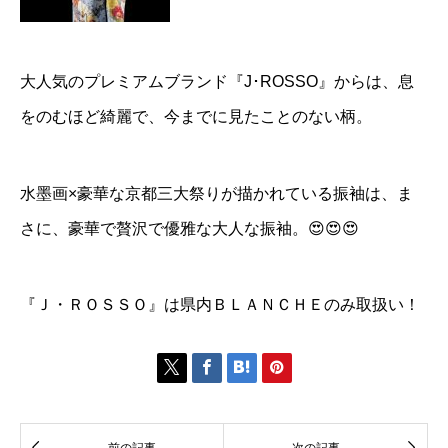
大人気のプレミアムブランド『J･ROSSO』からは、息
をのむほど綺麗で、今までに見たことのない柄。
水墨画×豪華な京都三大祭りが描かれている振袖は、ま
さに、豪華で贅沢で優雅な大人な振袖。😍😍😍
『Ｊ・ＲＯＳＳＯ』は県内ＢＬＡＮＣＨＥのみ取扱い！






前の記事
次の記事