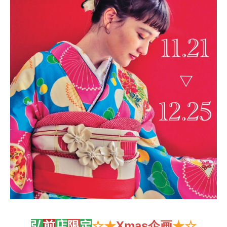
弘
前
店
限
定
☆★
Xmas企画
★☆