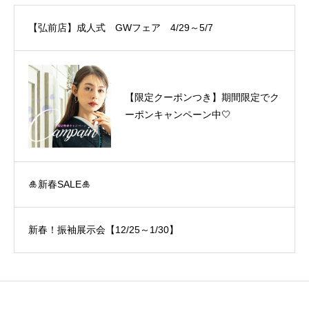
【弘前店】成人式 GWフェア 4/29～5/7
【限定クーポンつき】期間限定でク
ーポンキャンペーン中🤍
🎍新春SALE🎍
新春！振袖展示会【12/25～1/30】