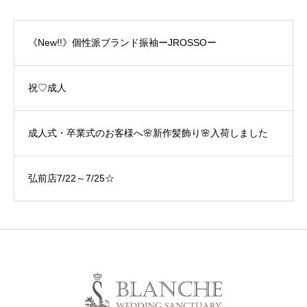
《New!!》個性派ブランド振袖ーJROSSOー
祝♡成人
成人式・卒業式のお客様へ🌸新作髪飾り🌸入荷しました
弘前店7/22～7/25☆