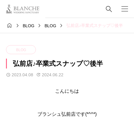





弘前店♪卒業式スナップ♡後半
BLOG
BLOG
BLOG
弘前店♪卒業式スナップ♡後半
2023.04.08
2024.06.22
こんにちは
ブランシュ弘前店です(*^^*)