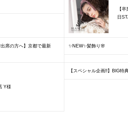
【卒業
日ST
ご出席の方へ】京都で最新
✨NEW✨髪飾り🌸
【スペシャル企画!!】BIG特典
青森店 Y様