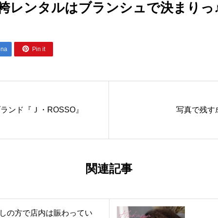
袴レンタルはブランシュで決まりっ

ena
Pin it
ランド『Ｊ・ROSSO』
写真で残す
関連記事
しの方で店内は賑わってい