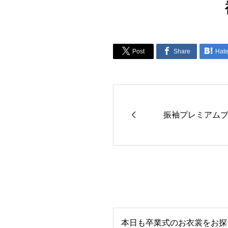



Post
Share
Hat

振袖プレミアムブ
本日も卒業式のお衣裳をお探